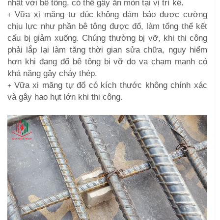
nhất với bê tông, có thể gây ăn mòn tại vị trí kê.
Vữa xi măng tự đúc không đảm bảo được cường
+
chịu lực như phần bê tông được đổ, làm tổng thể kết
cấu bị giảm xuống. Chúng thường bị vỡ, khi thi công
phải lắp lại làm tăng thời gian sửa chữa, nguy
hiểm
hơn khi đang đổ bê tông bị vỡ do va chạm mạnh có
khả năng gây cháy thép.
Vữa xi măng tự đổ có kích thước không chính xác
+
và gây hao hụt lớn khi thi công.