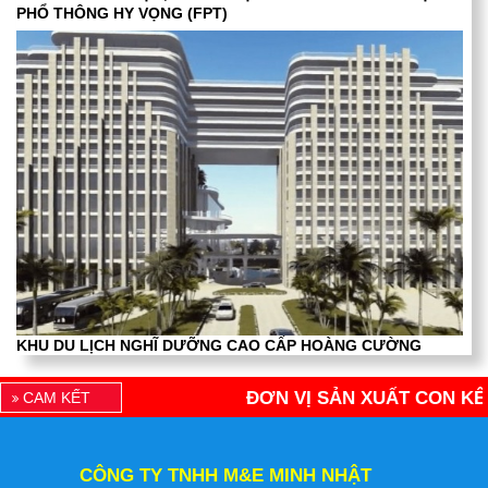
PHỔ THÔNG HY VỌNG (FPT)
KHU DU LỊCH NGHĨ DƯỠNG CAO CẤP HOÀNG CƯỜNG
ĐƠN VỊ SẢN XUẤT CON KÊ BÊ
CAM KẾT
CÔNG TY TNHH M&E MINH NHẬT