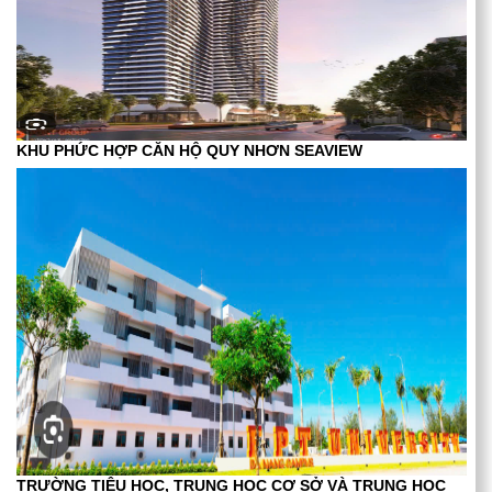
KHU PHỨC HỢP CĂN HỘ QUY NHƠN SEAVIEW
TRƯỜNG TIÊU HỌC, TRUNG HỌC CƠ SỞ VÀ TRUNG HỌC